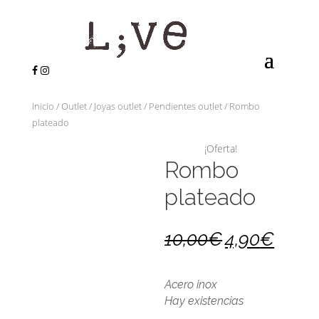
Inicio
/
Outlet
/
Joyas outlet
/
Pendientes outlet
/ Rombo
plateado
¡Oferta!
Rombo
plateado
10,00
€
4,90
€
Acero inox
Hay existencias