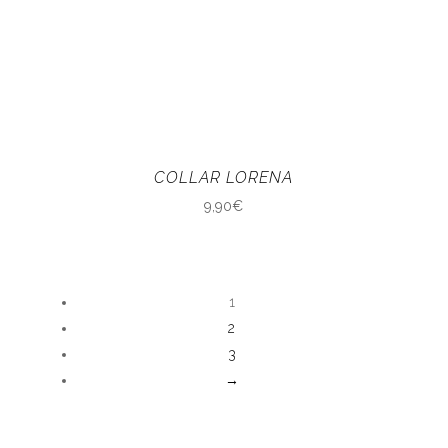
COLLAR LORENA
9,90
€
1
2
3
→