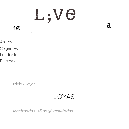
Categorías de producto
Anillos
Colgantes
Pendientes
Pulseras
Inicio
/ Joyas
JOYAS
Mostrando 1–16 de 38 resultados