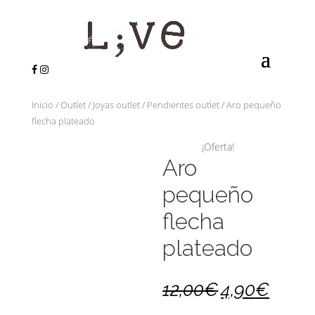
Inicio
/
Outlet
/
Joyas outlet
/
Pendientes outlet
/ Aro pequeño
flecha plateado
¡Oferta!
Aro
pequeño
flecha
plateado
12,00
€
4,90
€