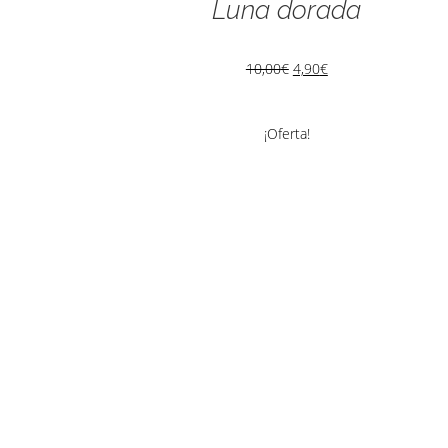
Luna dorada
10,00
€
4,90
€
¡Oferta!