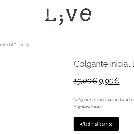
e inicial D dorada
Colgante inicial
15,00
€
9,90
€
Colgante inicial D, color dorado 
Hay existencias
Añadir al carrito