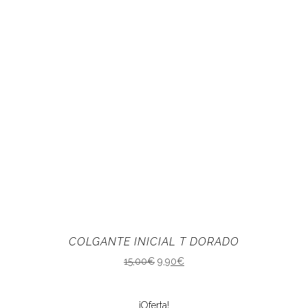
COLGANTE INICIAL T DORADO
15,00
€
9,90
€
¡Oferta!