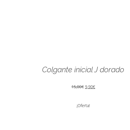
Colgante inicial J dorado
15,00
€
9,90
€
¡Oferta!