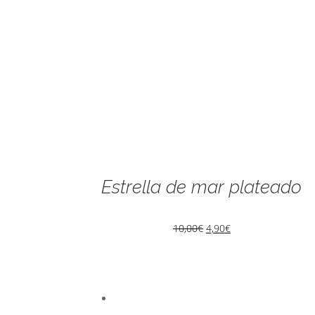
Estrella de mar plateado
10,00
€
4,90
€