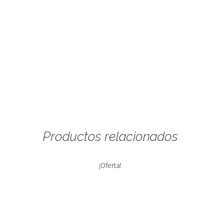
piedras
plateado
cantidad
Productos relacionados
¡Oferta!