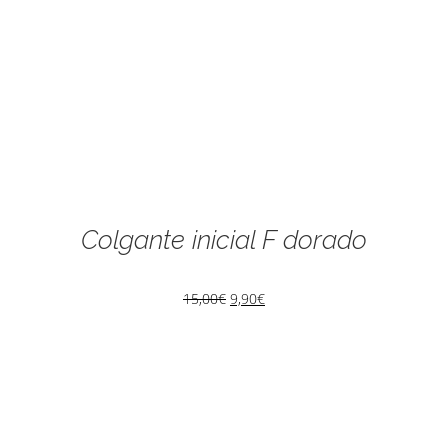
Colgante inicial F dorado
15,00
€
9,90
€