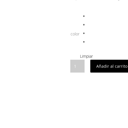
color
Limpiar
Pinza
Añadir al carrito
Flor
Tela
cantidad