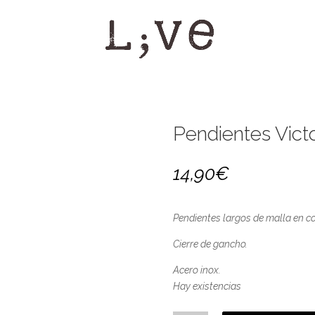
Pendientes Victo
14,90
€
Pendientes largos de malla en co
Cierre de gancho.
Acero inox.
Hay existencias