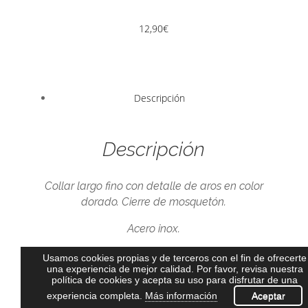
12,90
€
Descripción
Descripción
Collar largo fino con detalle de aros en color
dorado. Cierre de mosquetón.
Acero inox.
Usamos cookies propias y de terceros con el fin de ofrecerte
una experiencia de mejor calidad. Por favor, revisa nuestra
©
2020
L;VE
Diseñado y desarrollado por PONTECERCA
.
política de cookies y acepta su uso para disfrutar de una
Facebook
experiencia completa.
Más información
Aceptar
Instagram