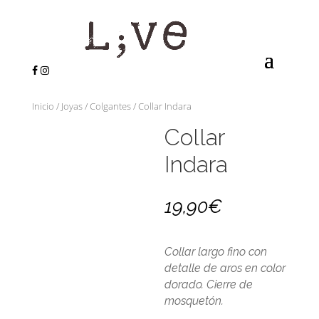
Inicio
/
Joyas
/
Colgantes
/ Collar Indara
Collar
Indara
19,90
€
Collar largo fino con
detalle de aros en color
dorado. Cierre de
mosquetón.