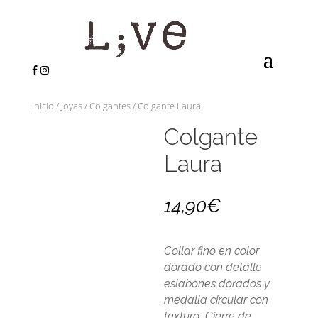
Inicio
/
Joyas
/
Colgantes
/ Colgante Laura
Colgante
Laura
14,90
€
Collar fino en color
dorado con detalle
eslabones dorados y
medalla circular con
textura. Cierre de