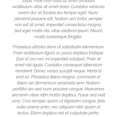
turpis. Proin non nulla ac enim tincidunt
vestibulum vitae sit amet dolor. Curabitur vehicula
lorem dui, at facilisis leo tempor eget. Nunc
placerat posuere elit. Nullam orci tortor, semper
non est sit amet, imperdiet consectetur magna.
Sed eget mollis nisi, vitae eleifend ipsum. Mauris
mollis scelerisque fringilla.
Phasellus ultricies diam ut sollicitudin elementum.
Proin vestibulum ligula ac purus dapibus tristique.
Duis at orci nec mi imperdiet volutpat. Proin sit
amet nisl ligula. Curabitur consequat bibendum
hendrerit. Donec varius suscipit neque. Morbi id
erat ex. Phasellus libero magna, commodo et
libero vel, fermentum venenatis sem. Nullam
porttitor leo sed nunc posuere congue. Maecenas
sed enim vitae nibh mattis dapibus. Fusce sed velit
urna. Cras semper, quam ut dignissim congue, felis
nulla viverra enim, nec aliquam nibh quam at
lectus. Etiam dapibus nisl et vulputate porta.